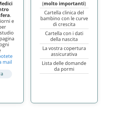
Medici
(
molto importanti
)
ntro
Cartella clinica del
fera
.
bambino con le curve
iorni e
di crescita
per
 studio
Cartella con i dati
 pagina
della nascita
 ogni
La vostra copertura
e
assicurativa
potete
a mail
Lista delle domande
da pormi
ra