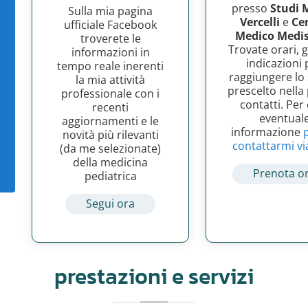
presso
Studi 
Sulla mia pagina
Vercelli
e
Ce
ufficiale Facebook
Medico Medis
troverete le
Trovate orari, g
informazioni in
indicazioni 
tempo reale inerenti
raggiungere lo
la mia attività
prescelto nella
professionale con i
contatti. Per
recenti
eventual
aggiornamenti e le
informazione
novità più rilevanti
contattarmi vi
(da me selezionate)
della medicina
Prenota o
pediatrica
Segui ora
prestazioni e servizi